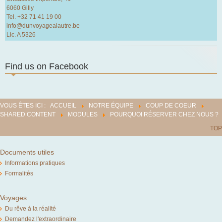
6060 Gilly
Tel. +32 71 41 19 00
Partenaires
info@dunvoyagealautre.be
Lic. A 5326
Last Minutes
Info
Find us on Facebook
Assurance
VOUS ÊTES ICI :
ACCUEIL
NOTRE ÉQUIPE
COUP DE COEUR
SHARED CONTENT
MODULES
POURQUOI RÉSERVER CHEZ NOUS ?
TOP
Documents utiles
Informations pratiques
Formalités
Voyages
Du rêve à la réalité
Demandez l'extraordinaire