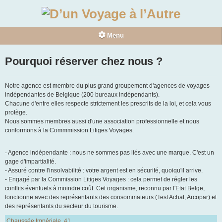
Menu
Accueil
Pourquoi réserver chez nous ?
Notre équipe
Notre agence est membre du plus grand groupement d'agences de voyages
Coup de coeur
indépendantes de Belgique (200 bureaux indépendants).
Chacune d'entre elles respecte strictement les prescrits de la loi, et cela vous
Antonina
protège.
Antonella
Nous sommes membres aussi d'une association professionnelle et nous
conformons à la Commmission Litiges Voyages.
Loana
Contact
- Agence indépendante : nous ne sommes pas liés avec une marque. C'est un
gage d'impartialité.
Educ Tours
- Assuré contre l'insolvabilité : votre argent est en sécurité, quoiqu'il arrive.
- Engagé par la Commission Litiges Voyages : cela permet de régler les
conflits éventuels à moindre coût. Cet organisme, reconnu par l'Etat Belge,
Antonella
fonctionne avec des représentants des consommateurs (Test Achat, Arcopar) et
des représentants du secteur du tourisme.
Antonina
Loana
Chaussée Impériale, 41