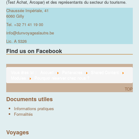
(Test Achat, Arcopar) et des représentants du secteur du tourisme.
Chaussée Impériale, 41
Info
6060 Gilly
Assurance
Tel. +32 71 41 19 00
info@dunvoyagealautre.be
Lic. A 5326
Find us on Facebook
Vous êtes ici :
Accueil
Partenaires
Shared Content
Modules
Pourquoi réserver chez nous ?
TOP
Documents utiles
Informations pratiques
Formalités
Voyages