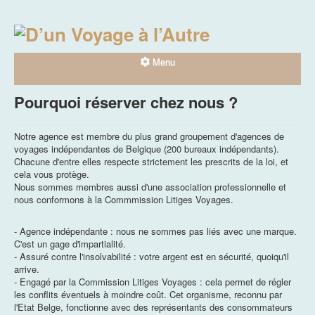
Menu
Pourquoi réserver chez nous ?
Accueil
Notre équipe
Notre agence est membre du plus grand groupement d'agences de
voyages indépendantes de Belgique (200 bureaux indépendants).
Coup de coeur
Chacune d'entre elles respecte strictement les prescrits de la loi, et
Antonina
cela vous protège.
Antonella
Nous sommes membres aussi d'une association professionnelle et
Loana
nous conformons à la Commmission Litiges Voyages.
Contact
Educ Tours
- Agence indépendante : nous ne sommes pas liés avec une marque.
Antonella
C'est un gage d'impartialité.
Antonina
- Assuré contre l'insolvabilité : votre argent est en sécurité, quoiqu'il
Loana
arrive.
- Engagé par la Commission Litiges Voyages : cela permet de régler
Partenaires
les conflits éventuels à moindre coût. Cet organisme, reconnu par
l'Etat Belge, fonctionne avec des représentants des consommateurs
Last Minutes